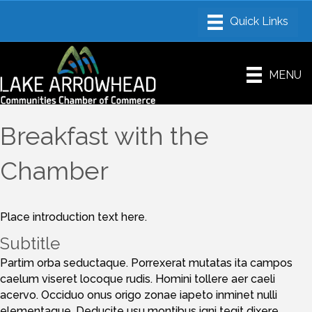
MENU
Breakfast with the
Chamber
Place introduction text here.
Subtitle
Partim orba seductaque. Porrexerat mutatas ita campos
caelum viseret locoque rudis. Homini tollere aer caeli
acervo. Occiduo onus origo zonae iapeto inminet nulli
elementaque. Deducite usu montibus igni tegit dixere